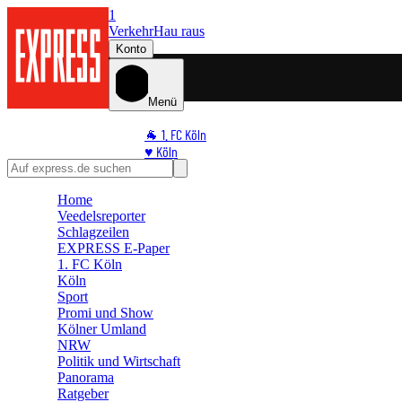
1
Verkehr
Hau raus
Konto
Menü
🐐 1. FC Köln
♥️ Köln
⭐ Promi
🏆 Sport
Home
Veedelsreporter
🛒 Shoppingwelt
Schlagzeilen
🧩 Spiele
EXPRESS E-Paper
1. FC Köln
Köln
Sport
Promi und Show
Kölner Umland
NRW
Politik und Wirtschaft
Panorama
Ratgeber