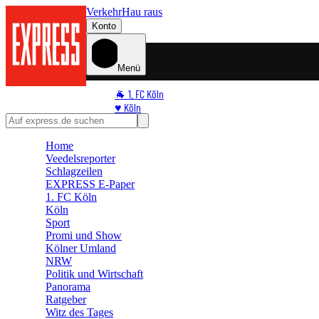
Verkehr
Hau raus
Konto
Menü
🐐 1. FC Köln
♥️ Köln
⭐ Promi
🏆 Sport
Home
Veedelsreporter
🛒 Shoppingwelt
Schlagzeilen
🧩 Spiele
EXPRESS E-Paper
1. FC Köln
Köln
Sport
Promi und Show
Kölner Umland
NRW
Politik und Wirtschaft
Panorama
Ratgeber
Witz des Tages