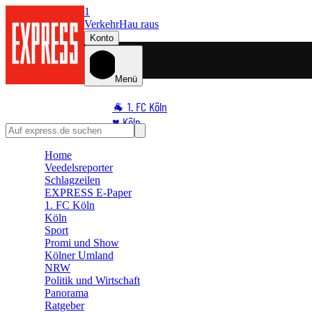
1
Verkehr
Hau raus
Konto
Menü
🐐 1. FC Köln
♥️ Köln
⭐ Promi
Home
🏆 Sport
Veedelsreporter
🛒 Shoppingwelt
Schlagzeilen
EXPRESS E-Paper
🧩 Spiele
1. FC Köln
Köln
Sport
Promi und Show
Kölner Umland
NRW
Politik und Wirtschaft
Panorama
Ratgeber