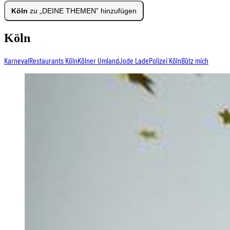
Köln
zu „DEINE THEMEN” hinzufügen
Köln
Karneval
Restaurants Köln
Kölner Umland
Jode Lade
Polizei Köln
Bütz mich