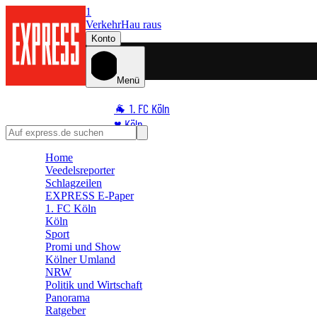
1
Verkehr
Hau raus
Konto
Menü
🐐 1. FC Köln
♥️ Köln
⭐ Promi
Home
🏆 Sport
Veedelsreporter
🛒 Shoppingwelt
Schlagzeilen
EXPRESS E-Paper
🧩 Spiele
1. FC Köln
Köln
Sport
Promi und Show
Kölner Umland
NRW
Politik und Wirtschaft
Panorama
Ratgeber