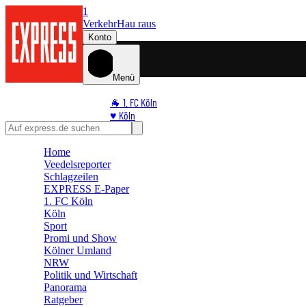
1
Verkehr
Hau raus
Konto
Menü
🐐 1. FC Köln
♥️ Köln
⭐ Promi
🏆 Sport
Home
Veedelsreporter
🛒 Shoppingwelt
Schlagzeilen
🧩 Spiele
EXPRESS E-Paper
1. FC Köln
Köln
Sport
Promi und Show
Kölner Umland
NRW
Politik und Wirtschaft
Panorama
Ratgeber