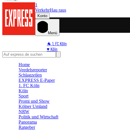
1
Verkehr
Hau raus
Konto
Menü
🐐 1. FC Köln
♥️ Köln
⭐ Promi
🏆 Sport
Home
Veedelsreporter
🛒 Shoppingwelt
Schlagzeilen
🧩 Spiele
EXPRESS E-Paper
1. FC Köln
Köln
Sport
Promi und Show
Kölner Umland
NRW
Politik und Wirtschaft
Panorama
Ratgeber