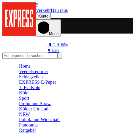
9
Verkehr
Hau raus
Konto
Menü
🐐 1. FC Köln
♥️ Köln
⭐ Promi
🏆 Sport
Home
Veedelsreporter
🛒 Shoppingwelt
Schlagzeilen
🧩 Spiele
EXPRESS E-Paper
1. FC Köln
Köln
Sport
Promi und Show
Kölner Umland
NRW
Politik und Wirtschaft
Panorama
Ratgeber