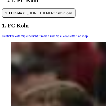
1. FC Köln
1. FC Köln
zu „DEINE THEMEN” hinzufügen
1. FC Köln
Liveticker
Noten
Spielbericht
Stimmen zum Spiel
Newsletter
Fanshop