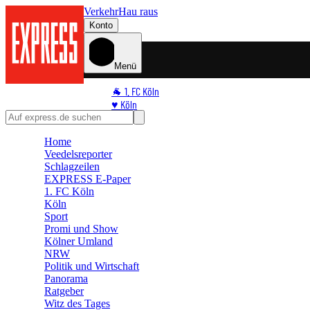
Verkehr
Hau raus
Konto
Menü
🐐 1. FC Köln
♥️ Köln
⭐ Promi
🏆 Sport
Home
Veedelsreporter
🛒 Shoppingwelt
Schlagzeilen
🧩 Spiele
EXPRESS E-Paper
1. FC Köln
Köln
Sport
Promi und Show
Kölner Umland
NRW
Politik und Wirtschaft
Panorama
Ratgeber
Witz des Tages