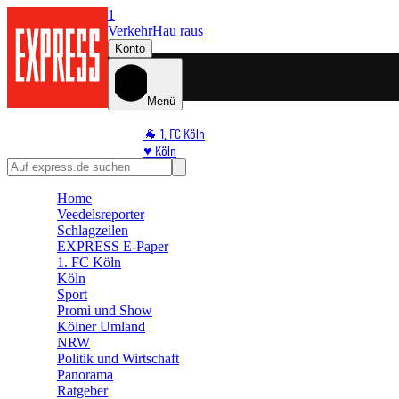
1
Verkehr
Hau raus
Konto
Menü
🐐 1. FC Köln
♥️ Köln
⭐ Promi
🏆 Sport
Home
Veedelsreporter
🛒 Shoppingwelt
Schlagzeilen
🧩 Spiele
EXPRESS E-Paper
1. FC Köln
Köln
Sport
Promi und Show
Kölner Umland
NRW
Politik und Wirtschaft
Panorama
Ratgeber