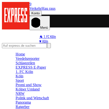
9
Verkehr
Hau raus
Konto
Menü
🐐 1. FC Köln
♥️ Köln
⭐ Promi
🏆 Sport
Home
Veedelsreporter
🛒 Shoppingwelt
Schlagzeilen
🧩 Spiele
EXPRESS E-Paper
1. FC Köln
Köln
Sport
Promi und Show
Kölner Umland
NRW
Politik und Wirtschaft
Panorama
Ratgeber