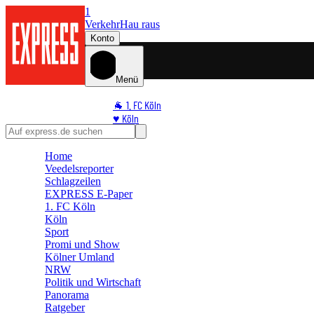
1
Verkehr
Hau raus
Konto
Menü
🐐 1. FC Köln
♥️ Köln
⭐ Promi
🏆 Sport
Home
Veedelsreporter
🛒 Shoppingwelt
Schlagzeilen
🧩 Spiele
EXPRESS E-Paper
1. FC Köln
Köln
Sport
Promi und Show
Kölner Umland
NRW
Politik und Wirtschaft
Panorama
Ratgeber