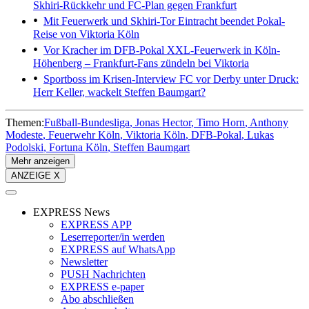
Skhiri-Rückkehr und FC-Plan gegen Frankfurt
Mit Feuerwerk und Skhiri-Tor
Eintracht beendet Pokal-
Reise von Viktoria Köln
Vor Kracher im DFB-Pokal
XXL-Feuerwerk in Köln-
Höhenberg – Frankfurt-Fans zündeln bei Viktoria
Sportboss im Krisen-Interview
FC vor Derby unter Druck:
Herr Keller, wackelt Steffen Baumgart?
Themen:
Fußball-Bundesliga
Jonas Hector
Timo Horn
Anthony
Modeste
Feuerwehr Köln
Viktoria Köln
DFB-Pokal
Lukas
Podolski
Fortuna Köln
Steffen Baumgart
Mehr anzeigen
ANZEIGE X
EXPRESS News
EXPRESS APP
Leserreporter/in werden
EXPRESS auf WhatsApp
Newsletter
PUSH Nachrichten
EXPRESS e-paper
Abo abschließen