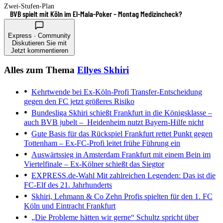
Zwei-Stufen-Plan
BVB spielt mit Köln im El-Mala-Poker – Montag Medizincheck?
Express · Community
Diskutieren Sie mit
Jetzt kommentieren
Alles zum Thema
Ellyes Skhiri
Kehrtwende bei Ex-Köln-Profi
Transfer-Entscheidung
gegen den FC jetzt größeres Risiko
Bundesliga
Skhiri schießt Frankfurt in die Königsklasse –
auch BVB jubelt – Heidenheim nutzt Bayern-Hilfe nicht
Gute Basis für das Rückspiel
Frankfurt rettet Punkt gegen
Tottenham – Ex-FC-Profi leitet frühe Führung ein
Auswärtssieg in Amsterdam
Frankfurt mit einem Bein im
Viertelfinale – Ex-Kölner schießt das Siegtor
EXPRESS.de-Wahl
Mit zahlreichen Legenden: Das ist die
FC-Elf des 21. Jahrhunderts
Skhiri, Lehmann & Co
Zehn Profis spielten für den 1. FC
Köln und Eintracht Frankfurt
„Die Probleme hätten wir gerne“
Schultz spricht über