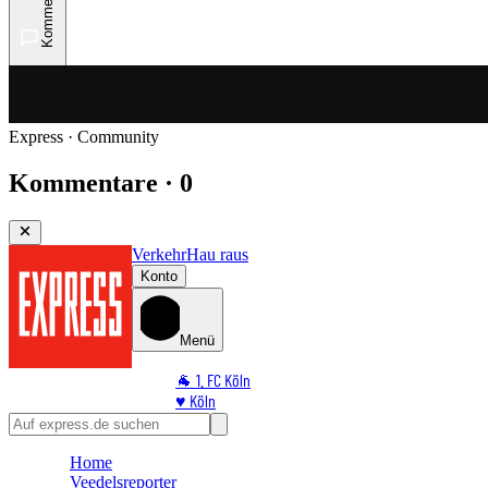
Kommentare
Express · Community
Kommentare · 0
Verkehr
Hau raus
Konto
Menü
🐐 1. FC Köln
♥️ Köln
⭐ Promi
🏆 Sport
Home
🛒 Shoppingwelt
Veedelsreporter