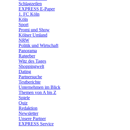
🧩 Spiele
Schlagzeilen
EXPRESS E-Paper
1. FC Köln
Köln
Sport
Promi und Show
Kölner Umland
NRW
Politik und Wirtschaft
Panorama
Ratgeber
Witz des Tages
Shoppingwelt
Dating
Partnersuche
Testberichte
Unternehmen im Blick
Themen von A bis Z
Spiele
Quiz
Redaktion
Newsletter
Unsere Partner
EXPRESS Service