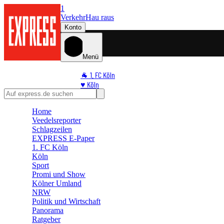
1
Verkehr
Hau raus
Konto
Menü
🐐 1. FC Köln
♥️ Köln
⭐ Promi
🏆 Sport
Home
Veedelsreporter
🛒 Shoppingwelt
Schlagzeilen
🧩 Spiele
EXPRESS E-Paper
1. FC Köln
Köln
Sport
Promi und Show
Kölner Umland
NRW
Politik und Wirtschaft
Panorama
Ratgeber