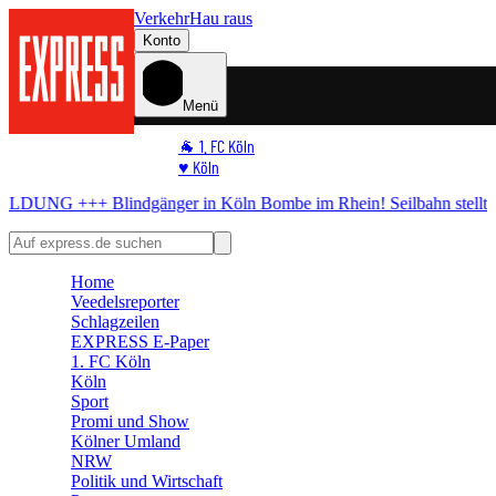
Verkehr
Hau raus
Konto
Menü
🐐 1. FC Köln
♥️ Köln
⭐ Promi
r in Köln
Bombe im Rhein! Seilbahn stellt Betrieb ein
+++ EILMELD
🏆 Sport
🛒 Shoppingwelt
🧩 Spiele
Home
Veedelsreporter
Schlagzeilen
EXPRESS E-Paper
1. FC Köln
Köln
Sport
Promi und Show
Kölner Umland
NRW
Politik und Wirtschaft