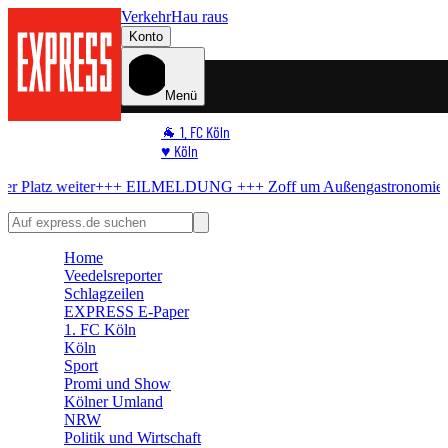
Verkehr
Hau raus
Konto
Menü
🐐 1. FC Köln
♥️ Köln
⭐ Promi
+++ EILMELDUNG +++
Zoff um Außengastronomie
Stadt knickt ein 
🏆 Sport
🛒 Shoppingwelt
🧩 Spiele
Home
Veedelsreporter
Schlagzeilen
EXPRESS E-Paper
1. FC Köln
Köln
Sport
Promi und Show
Kölner Umland
NRW
Politik und Wirtschaft