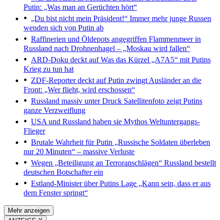
Putin: „Was man an Gerüchten hört“
„Du bist nicht mein Präsident!“
Immer mehr junge Russen
wenden sich von Putin ab
Raffinerien und Öldepots angegriffen
Flammenmeer in
Russland nach Drohnenhagel – „Moskau wird fallen“
ARD-Doku deckt auf
Was das Kürzel „A7A5“ mit Putins
Krieg zu tun hat
ZDF-Reporter deckt auf
Putin zwingt Ausländer an die
Front: „Wer flieht, wird erschossen“
Russland massiv unter Druck
Satellitenfoto zeigt Putins
ganze Verzweiflung
USA und Russland haben sie
Mythos Weltuntergangs-
Flieger
Brutale Wahrheit für Putin
„Russische Soldaten überleben
nur 20 Minuten“ – massive Verluste
Wegen „Beteiligung an Terroranschlägen“
Russland bestellt
deutschen Botschafter ein
Estland-Minister über Putins Lage
„Kann sein, dass er aus
dem Fenster springt“
Mehr anzeigen