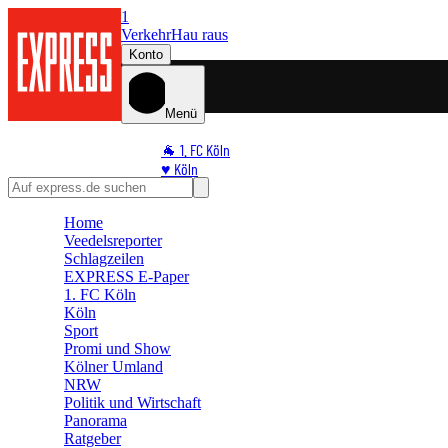
1
Verkehr
Hau raus
Konto
Menü
🐐 1. FC Köln
♥️ Köln
⭐ Promi
🏆 Sport
Home
Veedelsreporter
🛒 Shoppingwelt
Schlagzeilen
🧩 Spiele
EXPRESS E-Paper
1. FC Köln
Köln
Sport
Promi und Show
Kölner Umland
NRW
Politik und Wirtschaft
Panorama
Ratgeber