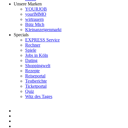
Unsere Marken
YOURJOB
yourIMMO
wirtrauern
Bütz Mich
Kleinanzeigenmarkt
Specials
EXPRESS Service
Rechner
Spiele
Jobs in Köln
Dating
Shoppingwelt
Rezepte
Reiseportal
Testberichte
Ticketportal
Quiz
Witz des Tages