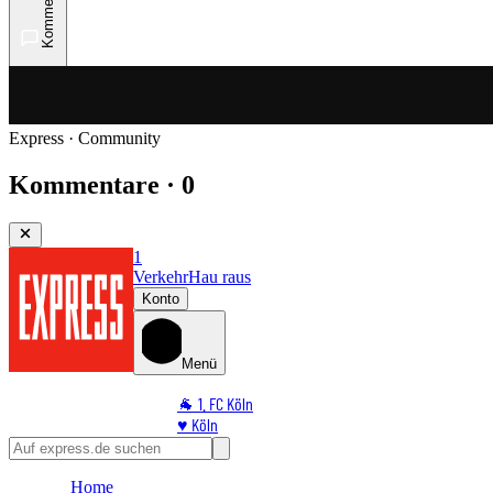
Kommentare
Express · Community
Kommentare · 0
1
Verkehr
Hau raus
Konto
Menü
🐐 1. FC Köln
♥️ Köln
⭐ Promi
🏆 Sport
Home