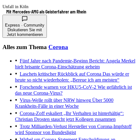
Unfall in Köln
Mit Mercedes-AMG als Geisterfahrer am Rhein
Express · Community
Diskutieren Sie mit
Jetzt kommentieren
Alles zum Thema
Corona
Fünf Jahre nach Pandemie-Beginn
Bericht: Angela Merkel
hielt brisante Corona-Einschätzung geheim
Laschets kritischer Rückblick auf Corona
Das würde er
heute so nicht wiederholen: „Bereue ich am meisten“
Forschende warnen vor HKU5-CoV-2
Wie gefährlich ist
das neue Corona-Virus?
Virus-Welle rollt über NRW hinweg
Über 5000
Krankheits-Fälle in einer Woche
Corona-Zoff eskaliert
„Ihr Verhalten ist hinterhältig“:
Christian Drosten staucht jetzt Kollegen zusammen
Trotz Milliarden-Verlust
Hersteller von Corona-Impfstoff
wird Sponsor von Bundesligist
Wirbel um Corona-Statement
Entschuldigung an