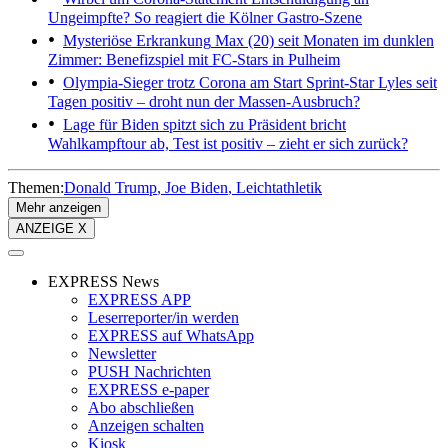
Ungeimpfte? So reagiert die Kölner Gastro-Szene
Mysteriöse Erkrankung
Max (20) seit Monaten im dunklen
Zimmer: Benefizspiel mit FC-Stars in Pulheim
Olympia-Sieger trotz Corona am Start
Sprint-Star Lyles seit
Tagen positiv – droht nun der Massen-Ausbruch?
Lage für Biden spitzt sich zu
Präsident bricht
Wahlkampftour ab, Test ist positiv – zieht er sich zurück?
Themen:
Donald Trump
Joe Biden
Leichtathletik
Mehr anzeigen
ANZEIGE X
EXPRESS News
EXPRESS APP
Leserreporter/in werden
EXPRESS auf WhatsApp
Newsletter
PUSH Nachrichten
EXPRESS e-paper
Abo abschließen
Anzeigen schalten
Kiosk