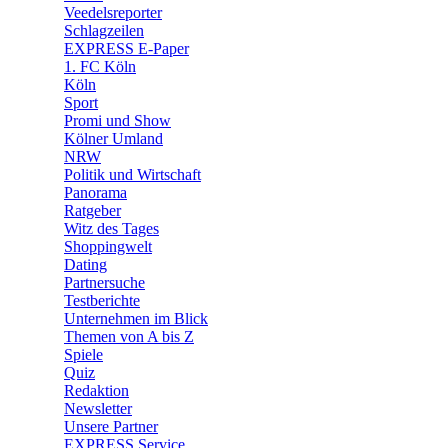
🛒 Shoppingwelt
Veedelsreporter
🧩 Spiele
Schlagzeilen
EXPRESS E-Paper
1. FC Köln
Köln
Sport
Promi und Show
Kölner Umland
NRW
Politik und Wirtschaft
Panorama
Ratgeber
Witz des Tages
Shoppingwelt
Dating
Partnersuche
Testberichte
Unternehmen im Blick
Themen von A bis Z
Spiele
Quiz
Redaktion
Newsletter
Unsere Partner
EXPRESS Service