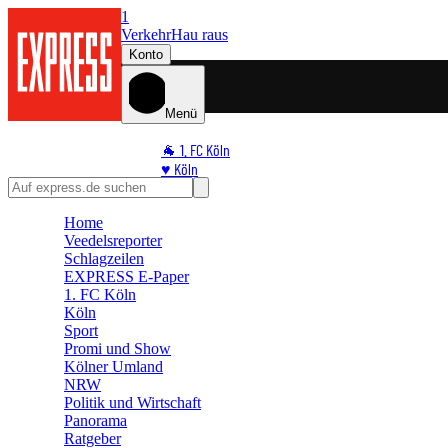
1
Verkehr
Hau raus
Konto
Menü
🐐 1. FC Köln
♥️ Köln
⭐ Promi
🏆 Sport
Home
Veedelsreporter
🛒 Shoppingwelt
Schlagzeilen
🧩 Spiele
EXPRESS E-Paper
1. FC Köln
Köln
Sport
Promi und Show
Kölner Umland
NRW
Politik und Wirtschaft
Panorama
Ratgeber