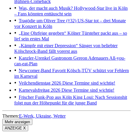
Bühnen-Comeback
Was, der macht auch Musik?
Hollywood-Star live in Köln
– Fans könnten enttäuscht sein
Tragödie um Oliver Tree (†32)
US-Star tot – drei Monate
vor Konzert in Köln
„Eine Ohrfeige gegeben“
Kölner Türsteher packt aus – so
lief sein erstes Mal
„Kämpfe mit einer Depression“
Sänger von beliebter
Kölschrock-Band fällt vorerst aus
Kanzler-Urenkel
Gastronom Gereon Adenauers All-you-
can-eat-Plan
Newcomer-Band Favorit
Kölsch-TÜV schützt vor Fehlern
im Karneval
Veilchendienstag 2026
Diese Termine sind wichtig!
Karnevalsfreitag 2026
Diese Termine sind wichtig!
Frischer Funk-Pop aus Köln
King Loui: Nach Sessionshit
folgt nun der Höhepunkt für die junge Band
Themen:
E-Werk
Ukraine
Wetter
Mehr anzeigen
ANZEIGE X