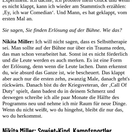
Experiment. Ich dachte, ich probiere mein Glück und wenn
es nicht klappt, kann ich wieder am Stammtisch erzählen:
‚Ey, ich war Comedian‘. Und Mann, es hat geklappt, vom
ersten Mal an.
Sie sagen, Sie finden Erlösung auf der Bühne. Wie das?
Nikita Miller:
Ich will nicht sagen, dass es Selbsttherapie
sei. Man sollte auf der Bühne nur über ein Trauma reden,
das man schon verarbeitet hat. Sonst ist es nicht förderlich
und die Leute werden es auch merken. Es ist eine Form
der Erlösung, denn wenn die Leute lachen. Dann erkennst
du, wie absurd das Ganze ist, wie bescheuert. Das klappt
aber auch nur die ersten zehn, zwanzig Male, danach geht's
rückwärts. Danach bist du der Kriegsveteran, der ‚Call Of
Duty‘ spielt, dann badest du in deinem Schmerz und
deswegen schreibe ich alle paar Monate die Hälfte des
Programms neu und nehme ich mir Raum für neue Dinge.
Wenn du nicht weißt, wo du hingehst, bleibt dir nur das,
wo du herkommst.
Nikita Miller: Sowjet-Kind, Kampfsportler,