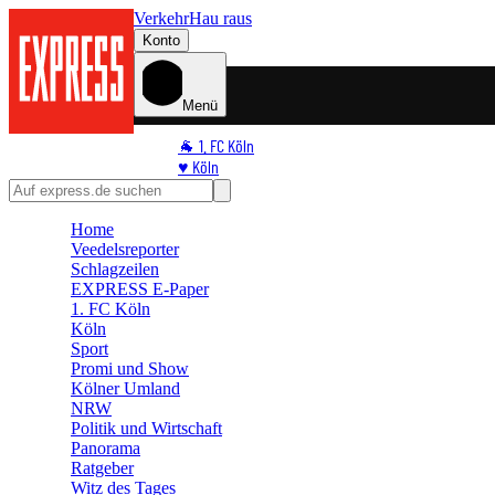
Verkehr
Hau raus
Konto
Menü
🐐 1. FC Köln
♥️ Köln
⭐ Promi
🏆 Sport
Home
🛒 Shoppingwelt
Veedelsreporter
🧩 Spiele
Schlagzeilen
EXPRESS E-Paper
1. FC Köln
Köln
Sport
Promi und Show
Kölner Umland
NRW
Politik und Wirtschaft
Panorama
Ratgeber
Witz des Tages