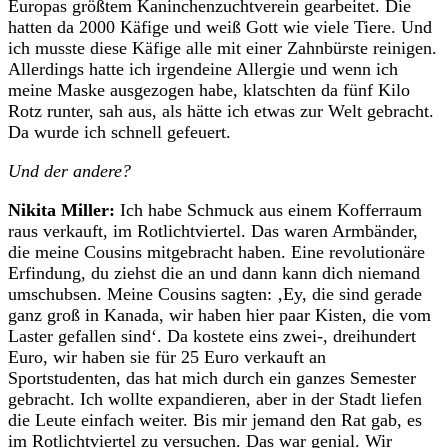
Europas größtem Kaninchenzuchtverein gearbeitet. Die
hatten da 2000 Käfige und weiß Gott wie viele Tiere. Und
ich musste diese Käfige alle mit einer Zahnbürste reinigen.
Allerdings hatte ich irgendeine Allergie und wenn ich
meine Maske ausgezogen habe, klatschten da fünf Kilo
Rotz runter, sah aus, als hätte ich etwas zur Welt gebracht.
Da wurde ich schnell gefeuert.
Und der andere?
Nikita Miller:
Ich habe Schmuck aus einem Kofferraum
raus verkauft, im Rotlichtviertel. Das waren Armbänder,
die meine Cousins mitgebracht haben. Eine revolutionäre
Erfindung, du ziehst die an und dann kann dich niemand
umschubsen. Meine Cousins sagten: ‚Ey, die sind gerade
ganz groß in Kanada, wir haben hier paar Kisten, die vom
Laster gefallen sind‘. Da kostete eins zwei-, dreihundert
Euro, wir haben sie für 25 Euro verkauft an
Sportstudenten, das hat mich durch ein ganzes Semester
gebracht. Ich wollte expandieren, aber in der Stadt liefen
die Leute einfach weiter. Bis mir jemand den Rat gab, es
im Rotlichtviertel zu versuchen. Das war genial. Wir