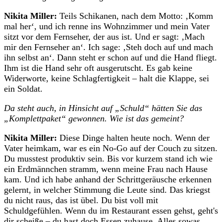
Nikita Miller:
Teils Schikanen, nach dem Motto: ‚Komm
mal her‘, und ich renne ins Wohnzimmer und mein Vater
sitzt vor dem Fernseher, der aus ist. Und er sagt: ‚Mach
mir den Fernseher an‘. Ich sage: ‚Steh doch auf und mach
ihn selbst an‘. Dann steht er schon auf und die Hand fliegt.
Ihm ist die Hand sehr oft ausgerutscht. Es gab keine
Widerworte, keine Schlagfertigkeit – halt die Klappe, sei
ein Soldat.
Da steht auch, in Hinsicht auf „Schuld“ hätten Sie das
„Komplettpaket“ gewonnen. Wie ist das gemeint?
Nikita Miller:
Diese Dinge halten heute noch. Wenn der
Vater heimkam, war es ein No-Go auf der Couch zu sitzen.
Du musstest produktiv sein. Bis vor kurzem stand ich wie
ein Erdmännchen stramm, wenn meine Frau nach Hause
kam. Und ich habe anhand der Schrittgeräusche erkennen
gelernt, in welcher Stimmung die Leute sind. Das kriegst
du nicht raus, das ist übel. Du bist voll mit
Schuldgefühlen. Wenn du im Restaurant essen gehst, geht's
dir scheiße – du hast doch Essen zuhause. Alles sowas,