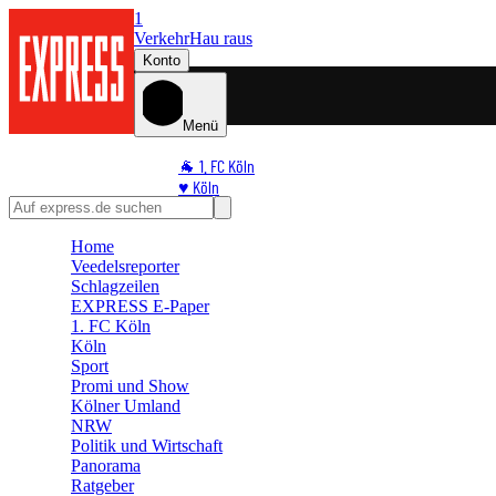
1
Verkehr
Hau raus
Konto
Menü
🐐 1. FC Köln
♥️ Köln
⭐ Promi
🏆 Sport
Home
Veedelsreporter
🛒 Shoppingwelt
Schlagzeilen
🧩 Spiele
EXPRESS E-Paper
1. FC Köln
Köln
Sport
Promi und Show
Kölner Umland
NRW
Politik und Wirtschaft
Panorama
Ratgeber