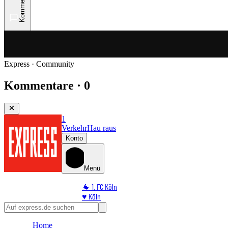
Kommentare
Express · Community
Kommentare · 0
1
Verkehr
Hau raus
Konto
Menü
🐐 1. FC Köln
♥️ Köln
⭐ Promi
🏆 Sport
Home