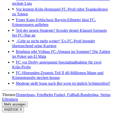
sechste Liga
Vor letztem Köln-Heimspiel
FC-Profi rührt Teamkollegen
zu Tränen
Erster Kane-Fehlschuss
Bayern-Elfmeter lässt FC-
Erinnerungen aufleben
Teil der neuen Strategie?
Kessler deutet Klausel-Szenario
bei FC-Star an
„Geht so nicht mehr weiter“
Ex-FC-Profi beendet
überraschend seine Karriere
Brighton gibt Vollgas
FC-Abgang im Sommer? Die Zahlen
im Poker um El Mala
FC vor Derby angespannt
Spezialmaßnahme für zwei
Köln-Profis
FC-Hinrunden-Zeugnis Teil II
40-Millionen-Mann und
Königstransfer stechen heraus
Modeste stellt Song nach
Bei wem ist täglich Schützenfest?
Themen:
Doppelpass
Friedhelm Funkel
Fußball-Bundesliga
Stefan
Effenberg
Mehr anzeigen
ANZEIGE X