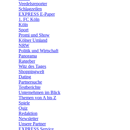
🛒 Shoppingwelt
Veedelsreporter
🧩 Spiele
Schlagzeilen
EXPRESS E-Paper
1. FC Köln
Köln
Sport
Promi und Show
Kölner Umland
NRW
Politik und Wirtschaft
Panorama
Ratgeber
Witz des Tages
Shoppingwelt
Dating
Partnersuche
Testberichte
Unternehmen im Blick
Themen von A bis Z
Spiele
Quiz
Redaktion
Newsletter
Unsere Partner
EXPRESS Service