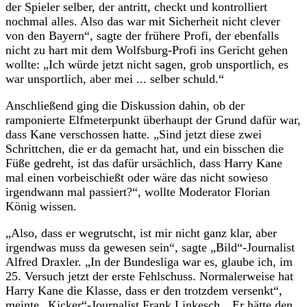
der Spieler selber, der antritt, checkt und kontrolliert
nochmal alles. Also das war mit Sicherheit nicht clever
von den Bayern“, sagte der frühere Profi, der ebenfalls
nicht zu hart mit dem Wolfsburg-Profi ins Gericht gehen
wollte: „Ich würde jetzt nicht sagen, grob unsportlich, es
war unsportlich, aber mei ... selber schuld.“
Anschließend ging die Diskussion dahin, ob der
ramponierte Elfmeterpunkt überhaupt der Grund dafür war,
dass Kane verschossen hatte. „Sind jetzt diese zwei
Schrittchen, die er da gemacht hat, und ein bisschen die
Füße gedreht, ist das dafür ursächlich, dass Harry Kane
mal einen vorbeischießt oder wäre das nicht sowieso
irgendwann mal passiert?“, wollte Moderator Florian
König wissen.
„Also, dass er wegrutscht, ist mir nicht ganz klar, aber
irgendwas muss da gewesen sein“, sagte „Bild“-Journalist
Alfred Draxler. „In der Bundesliga war es, glaube ich, im
25. Versuch jetzt der erste Fehlschuss. Normalerweise hat
Harry Kane die Klasse, dass er den trotzdem versenkt“,
meinte „Kicker“-Journalist Frank Linkesch. „Er hätte den