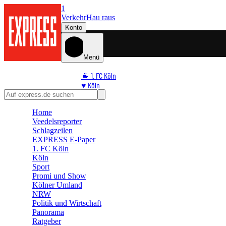
1
Verkehr
Hau raus
Konto
Menü
🐐 1. FC Köln
♥️ Köln
⭐ Promi
🏆 Sport
Home
Veedelsreporter
🛒 Shoppingwelt
Schlagzeilen
🧩 Spiele
EXPRESS E-Paper
1. FC Köln
Köln
Sport
Promi und Show
Kölner Umland
NRW
Politik und Wirtschaft
Panorama
Ratgeber