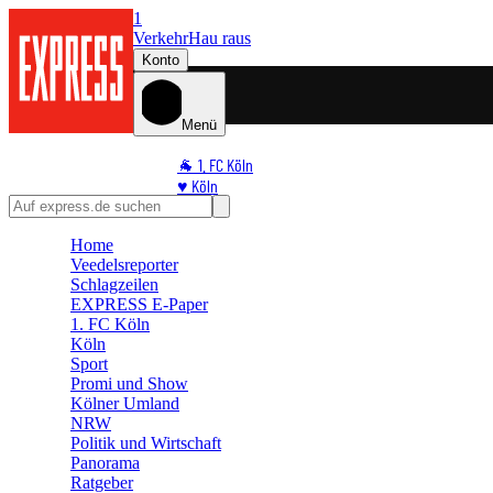
1
Verkehr
Hau raus
Konto
Menü
🐐 1. FC Köln
♥️ Köln
⭐ Promi
🏆 Sport
Home
Veedelsreporter
🛒 Shoppingwelt
Schlagzeilen
🧩 Spiele
EXPRESS E-Paper
1. FC Köln
Köln
Sport
Promi und Show
Kölner Umland
NRW
Politik und Wirtschaft
Panorama
Ratgeber