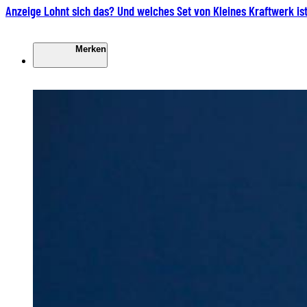
Anzeige
Lohnt sich das? Und welches Set von Kleines Kraftwerk is
Merken