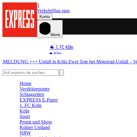
1
Verkehr
Hau raus
Konto
Menü
🐐 1. FC Köln
♥️ Köln
⭐ Promi
torrad-Unfall – Verdacht auf illegales Rennen
🏆 Sport
🛒 Shoppingwelt
Home
🧩 Spiele
Veedelsreporter
Schlagzeilen
EXPRESS E-Paper
1. FC Köln
Köln
Sport
Promi und Show
Kölner Umland
NRW