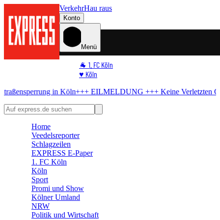
Verkehr
Hau raus
Konto
Menü
🐐 1. FC Köln
♥️ Köln
⭐ Promi
g in Köln
+++ EILMELDUNG +++
Keine Verletzten
Geisterfahrer am
🏆 Sport
🛒 Shoppingwelt
🧩 Spiele
Home
Veedelsreporter
Schlagzeilen
EXPRESS E-Paper
1. FC Köln
Köln
Sport
Promi und Show
Kölner Umland
NRW
Politik und Wirtschaft