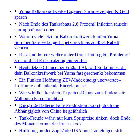
Yuma Balkonkraftwerke
Eigenen Strom erzeugen & Geld
sparen
Nach Ende des Tankrabatts
2,8 Prozent! Inflation rauscht
sprunghaft nach oben
Warum viele jetzt ihr Balkonkraftwerk kaufen
Yuma
Summer Sale verlängert – jetzt noch bis zu 45% Rabatt
sichern
Russland immer weiter unter Druck
Putin gibt „Probleme“
zu – und hat Krisensitzung einberufen
Heute letzte Chance bei Fußball-Aktion!
So könntest du
dein Balkonkraftwerk bei Yuma fast geschenkt bekommen
Ein Funken Hoffnung
ZEW-Index steigt unerwartet –
Hoffnung auf sinkende Energiepreise
Wer wirklich kassierte
Experten-Bilanz zum Tankrabatt:
Millionen kamen nicht an
Die große Batterie-Falle
Produktion boomt, doch die
Abhängigkeit von China ist gefährlich
Tank-Freude währt nur kurz
Spritpreise sinken, doch Ende
des Monats kommt der Preisschock
Hoffnung an der Zapfsäule
USA und Iran einigen sich –