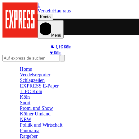
1
Verkehr
Hau raus
Konto
Menü
🐐 1. FC Köln
♥️ Köln
⭐ Promi
🏆 Sport
Home
Veedelsreporter
🛒 Shoppingwelt
Schlagzeilen
🧩 Spiele
EXPRESS E-Paper
1. FC Köln
Köln
Sport
Promi und Show
Kölner Umland
NRW
Politik und Wirtschaft
Panorama
Ratgeber