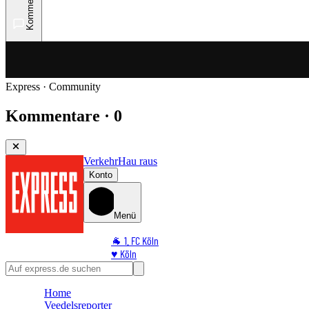
Kommentare
Express · Community
Kommentare · 0
Verkehr
Hau raus
Konto
Menü
🐐 1. FC Köln
♥️ Köln
⭐ Promi
🏆 Sport
Home
🛒 Shoppingwelt
Veedelsreporter