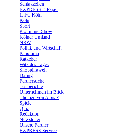
🧩 Spiele
Schlagzeilen
EXPRESS E-Paper
1. FC Köln
Köln
Sport
Promi und Show
Kölner Umland
NRW
Politik und Wirtschaft
Panorama
Ratgeber
Witz des Tages
Shoppingwelt
Dating
Partnersuche
Testberichte
Unternehmen im Blick
Themen von A bis Z
Spiele
Quiz
Redaktion
Newsletter
Unsere Partner
EXPRESS Service