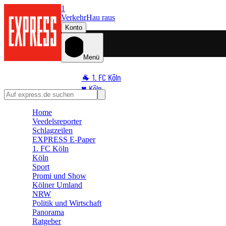
1
Verkehr
Hau raus
Konto
Menü
🐐 1. FC Köln
♥️ Köln
⭐ Promi
Home
🏆 Sport
Veedelsreporter
🛒 Shoppingwelt
Schlagzeilen
EXPRESS E-Paper
🧩 Spiele
1. FC Köln
Köln
Sport
Promi und Show
Kölner Umland
NRW
Politik und Wirtschaft
Panorama
Ratgeber