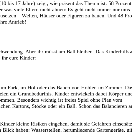
0 bis 17 Jahre) zeigt, wie präsent das Thema ist: 58 Prozent
r was viele Eltern nicht ahnen: Es geht nicht immer nur ums
zusetzen – Welten, Häuser oder Figuren zu bauen. Und 48 Pro
ahre Antrieb!
rschwendung. Aber ihr müsst am Ball bleiben. Das Kinderhilfs
 ihr eure Kinder:
n im Park, im Hof oder das Bauen von Höhlen im Zimmer. Da
ielen ein Grundbedürfnis. Kinder entwickeln dabei Körper un
ommen. Besonders wichtig ist freies Spiel ohne Plan vom
ichen Kartons, Stöcke oder ein Ball. Schon das Balancieren a
 Kinder kleine Risiken eingehen, damit sie Gefahren einschät
m Blick haben: Wasserstellen, herumliegende Gartengeräte, gif