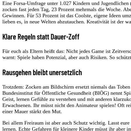
Eine Forsa-Umfrage unter 1.027 Kindern und Jugendlichen (1
zocken fast jeden Tag, 23 Prozent mehrmals die Woche. Abe
Gewinnen. Für 53 Prozent ist das Coolste, eigene Ideen um
lieben es, in neue Welten abzutauchen. Kreativität ist der w
Klare Regeln statt Dauer-Zoff
Für euch als Eltern heißt das: Nicht jedes Game ist Zeitve
warnt: Spiele haben Potenzial, aber auch Risiken. So schützt
Rausgehen bleibt unersetzlich
Trotzdem: Zocken am Bildschirm ersetzt niemals das Tobe
Bundesinstitut für Öffentliche Gesundheit (BIÖG) nennt Sp
Geist, lernen Gefühle zu verstehen und mit anderen klarzuk
Erwachsenen. Ihr müsst nicht den Animateur spielen! Oft re
einer Mauer stärkt den Mut.
Bei allem Freiraum ist aber auch Schutz wichtig. Lasst eure
lernen. Echte Gefahren für kleinere Kinder müsst ihr aber i