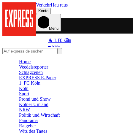
Verkehr
Hau raus
Konto
Menü
🐐 1. FC Köln
♥️ Köln
⭐ Promi
Home
🏆 Sport
Veedelsreporter
🛒 Shoppingwelt
Schlagzeilen
🧩 Spiele
EXPRESS E-Paper
1. FC Köln
Köln
Sport
Promi und Show
Kölner Umland
NRW
Politik und Wirtschaft
Panorama
Ratgeber
Witz des Tages