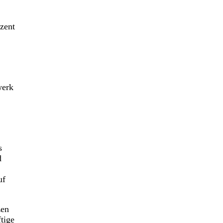
zent
werk
s
d
uf
zen
tige