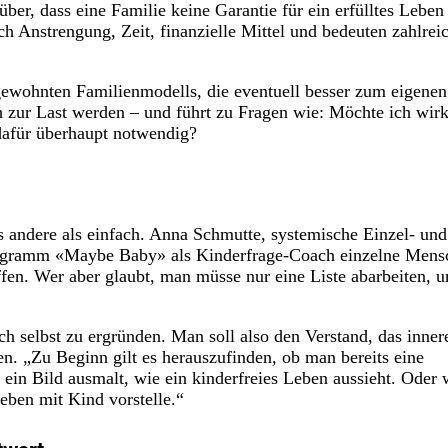
ber, dass eine Familie keine Garantie für ein erfülltes Leben
ch Anstrengung, Zeit, finanzielle Mittel und bedeuten zahlrei
 gewohnten Familienmodells, die eventuell besser zum eigenen
h zur Last werden – und führt zu Fragen wie: Möchte ich wirk
dafür überhaupt notwendig?
s andere als einfach. Anna Schmutte, systemische Einzel- und
-Programm «Maybe Baby» als Kinderfrage-Coach einzelne Mens
ffen. Wer aber glaubt, man müsse nur eine Liste abarbeiten, 
h selbst zu ergründen. Man soll also den Verstand, das inner
. „Zu Beginn gilt es herauszufinden, ob man bereits eine
 ein Bild ausmalt, wie ein kinderfreies Leben aussieht. Oder 
ben mit Kind vorstelle.“