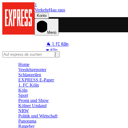
1
Verkehr
Hau raus
Konto
Menü
🐐 1. FC Köln
♥️ Köln
⭐ Promi
Home
🏆 Sport
Veedelsreporter
🛒 Shoppingwelt
Schlagzeilen
🧩 Spiele
EXPRESS E-Paper
1. FC Köln
Köln
Sport
Promi und Show
Kölner Umland
NRW
Politik und Wirtschaft
Panorama
Ratgeber