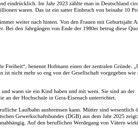
nd eindrücklich. Im Jahr 2023 zählte man in Deutschland cir
lionen waren. Das ist ein satter Einbruch von beinahe 10 Pr
 immer weiter nach hinten. Von den Frauen mit Geburtsjahr 
ter. Bei den Jahrgängen von Ende der 1980er betrug diese Quo
ehr Freiheit“, benennt Hofmann einen der zentralen Gründe. 
 ist nicht mehr so eng von der Gesellschaft vorgegeben wie
b und wann sie ein Kind haben und mit wem. Sie sind an der
ie an der Hochschule in Gera-Eisenach unterrichtet.
ufliche Laufbahn ausbremsen kann. Mütter sind wesentlich ö
Deutschen Gewerkschaftsbundes (DGB) aus dem Jahr 2025 zeigt
t unabhängig. Auf den beruflichen Werdegang von Vätern wirkt