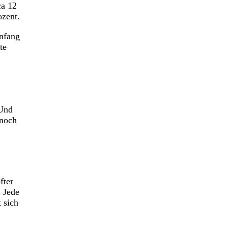
ca 12
ozent.
Anfang
te
„Und
 noch
fter
: Jede
 sich