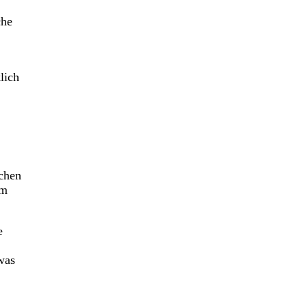
che
lich
chen
um
e
was