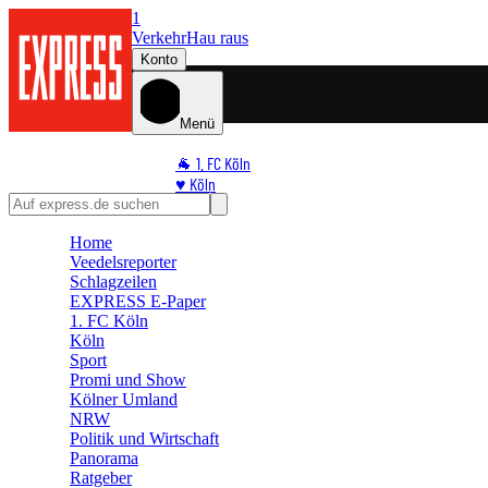
1
Verkehr
Hau raus
Konto
Menü
🐐 1. FC Köln
♥️ Köln
⭐ Promi
🏆 Sport
Home
Veedelsreporter
🛒 Shoppingwelt
Schlagzeilen
🧩 Spiele
EXPRESS E-Paper
1. FC Köln
Köln
Sport
Promi und Show
Kölner Umland
NRW
Politik und Wirtschaft
Panorama
Ratgeber