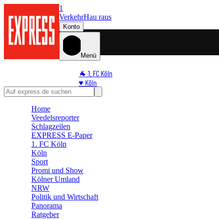
1
Verkehr
Hau raus
Konto
Menü
🐐 1. FC Köln
♥️ Köln
⭐ Promi
🏆 Sport
Home
Veedelsreporter
🛒 Shoppingwelt
Schlagzeilen
🧩 Spiele
EXPRESS E-Paper
1. FC Köln
Köln
Sport
Promi und Show
Kölner Umland
NRW
Politik und Wirtschaft
Panorama
Ratgeber