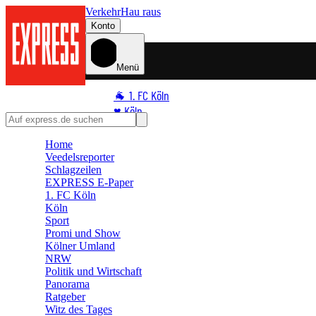
Verkehr
Hau raus
Konto
Menü
🐐 1. FC Köln
♥️ Köln
⭐ Promi
Home
🏆 Sport
Veedelsreporter
🛒 Shoppingwelt
Schlagzeilen
EXPRESS E-Paper
🧩 Spiele
1. FC Köln
Köln
Sport
Promi und Show
Kölner Umland
NRW
Politik und Wirtschaft
Panorama
Ratgeber
Witz des Tages