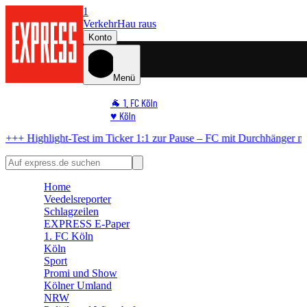
1
Verkehr
Hau raus
Konto
Menü
🐐 1. FC Köln
♥️ Köln
⭐ Promi
 Pause – FC mit Durchhänger nach Eigentor
+++ LIVE +++
Highlight-
🏆 Sport
🛒 Shoppingwelt
🧩 Spiele
Home
Veedelsreporter
Schlagzeilen
EXPRESS E-Paper
1. FC Köln
Köln
Sport
Promi und Show
Kölner Umland
NRW