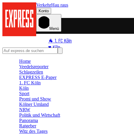
Verkehr
Hau raus
Konto
Menü
🐐 1. FC Köln
♥️ Köln
⭐ Promi
Home
🏆 Sport
Veedelsreporter
🛒 Shoppingwelt
Schlagzeilen
EXPRESS E-Paper
🧩 Spiele
1. FC Köln
Köln
Sport
Promi und Show
Kölner Umland
NRW
Politik und Wirtschaft
Panorama
Ratgeber
Witz des Tages