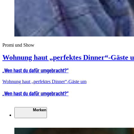
Promi und Show
Wohnung haut „perfektes Dinner“-Gäste 
„Wen hast du dafür umgebracht?“
Wohnung haut „perfektes Dinner“-Gäste um
„Wen hast du dafür umgebracht?“
Merken