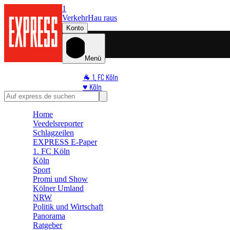
1
Verkehr
Hau raus
Konto
Menü
🐐 1. FC Köln
♥️ Köln
⭐ Promi
🏆 Sport
Home
Veedelsreporter
🛒 Shoppingwelt
Schlagzeilen
🧩 Spiele
EXPRESS E-Paper
1. FC Köln
Köln
Sport
Promi und Show
Kölner Umland
NRW
Politik und Wirtschaft
Panorama
Ratgeber