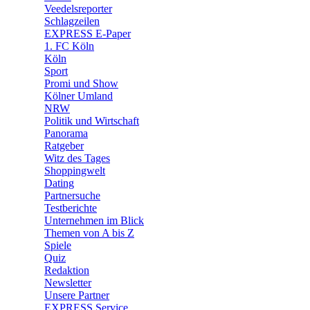
Veedelsreporter
🛒 Shoppingwelt
Schlagzeilen
🧩 Spiele
EXPRESS E-Paper
1. FC Köln
Köln
Sport
Promi und Show
Kölner Umland
NRW
Politik und Wirtschaft
Panorama
Ratgeber
Witz des Tages
Shoppingwelt
Dating
Partnersuche
Testberichte
Unternehmen im Blick
Themen von A bis Z
Spiele
Quiz
Redaktion
Newsletter
Unsere Partner
EXPRESS Service