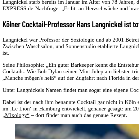
Langnickel starb bereits im Januar im Alter von 78 Jahren, d
EXPRESS.de-Nachfrage. „Er litt an Herzschwäche und brac
Kölner Cocktail-Professor Hans Langnickel ist to
Langnickel war Professor der Soziologie und ab 2001 Betrei
Zwischen Waschsalon, und Sonnenstudio etablierte Langnicke
ist.
Seine Philosophie: „Ein guter Barkeeper kennt die Entstehu
Cocktails. Wie Bob Dylan seinen Mint Julep am liebsten t
„Manche mögen's heiß“ auf der Zugfahrt nach Florida in de
Unter Langnickels Namen findet man sogar eine eigene Cock
Dabei ist der nach ihm benannte Cocktail gar nicht in Köl
im ‚Le Lion‘ in Hamburg entwickelt, genauer gesagt: am 20.
„Mixology“
– dort findet man auch das genaue Rezept.