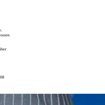
e.
lossen
über
008