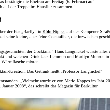
as bestätigte die Ehefrau am Freitag (6. Februar) auf
h auf der Treppe im Hausflur zusammen.“
t
ber der Bar „Barfly“ in
Köln-Nippes
auf der Kempener Straß
l seine kleine, aber feine Cocktailbar, die inzwischen gesch
ngsgeschichten der Cocktails.“ Hans Langnickel wusste alles 
rinkt und welchen Drink Jack Lemmon und Marilyn Monroe in
r Wärmflasche mixten.
tail-Kreation. Das Getränk heißt „Professor Langnickel“.
n entstanden. „Vielmehr wurde er von Mario Kappes im Jahr 2
 Januar 2008“, das schreibt das
Magazin für Barkultur