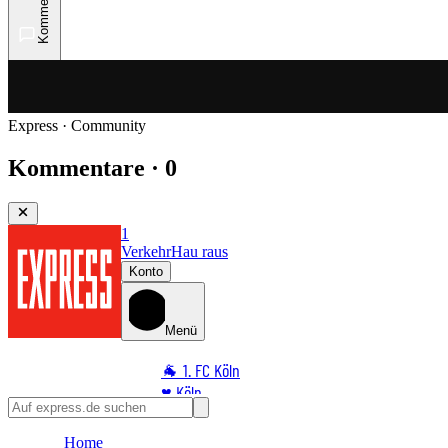
Kommentare
Express · Community
Kommentare · 0
1
Verkehr
Hau raus
Konto
Menü
🐐 1. FC Köln
♥️ Köln
⭐ Promi
Home
🏆 Sport