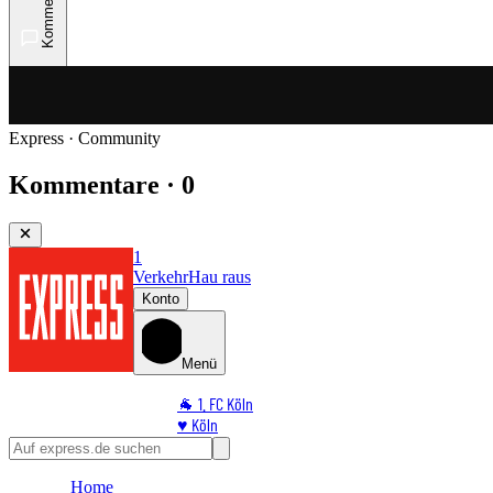
Kommentare
Express · Community
Kommentare · 0
1
Verkehr
Hau raus
Konto
Menü
🐐 1. FC Köln
♥️ Köln
⭐ Promi
🏆 Sport
Home