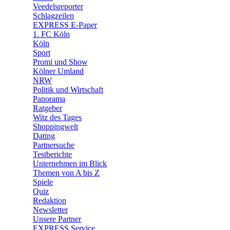
🛒 Shoppingwelt
Veedelsreporter
🧩 Spiele
Schlagzeilen
EXPRESS E-Paper
1. FC Köln
Köln
Sport
Promi und Show
Kölner Umland
NRW
Politik und Wirtschaft
Panorama
Ratgeber
Witz des Tages
Shoppingwelt
Dating
Partnersuche
Testberichte
Unternehmen im Blick
Themen von A bis Z
Spiele
Quiz
Redaktion
Newsletter
Unsere Partner
EXPRESS Service