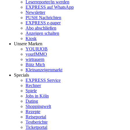
Leserreporter/in werden
EXPRESS auf WhatsApp
Newsletter
PUSH Nachrichten
EXPRESS e-paper
Abo abschließen
Anzeigen schalten
Kiosk
Unsere Marken
YOURJOB
yourIMMO
wirtrauern
Bütz Mich
Kleinanzeigenmarkt
Specials
EXPRESS Service
Rechner
Spiele
Jobs in Köln
Dating
Shoppingwelt
Rezepte
Reiseportal
Testberichte
Ticketportal