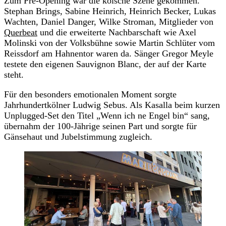
Zum Pre-Opening war die kölsche Szene gekommen.
Stephan Brings, Sabine Heinrich, Heinrich Becker, Lukas
Wachten, Daniel Danger, Wilke Stroman, Mitglieder von
Querbeat
und die erweiterte Nachbarschaft wie Axel
Molinski von der Volksbühne sowie Martin Schlüter vom
Reissdorf am Hahnentor waren da. Sänger Gregor Meyle
testete den eigenen Sauvignon Blanc, der auf der Karte
steht.
Für den besonders emotionalen Moment sorgte
Jahrhundertkölner Ludwig Sebus. Als Kasalla beim kurzen
Unplugged-Set den Titel „Wenn ich ne Engel bin“ sang,
übernahm der 100-Jährige seinen Part und sorgte für
Gänsehaut und Jubelstimmung zugleich.