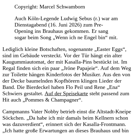
Copyright: Marcel Schwamborn
Auch Köln-Legende Ludwig Sebus (r.) war am
Dienstagabend (16. Juni 2026) zum Pre-
Opening ins Brauhaus gekommen. Er sang
sogar beim Song „Wenn ich ne Engel bin“ mit.
Lediglich kleine Botschaften, sogenannte „Easter Eggs“,
sind im Gebäude versteckt. Vor der Tür hängt ein alter
Kaugummiautomat, der mit Kasalla-Pins bestückt ist. Im
Regal finden sich ein paar „Jröne Papajeie“. Auf dem Weg
zur Toilette hängen Kinderfotos der Musiker. Aus den von
der Decke baumelnden Kopfhörern klingen Lieder der
Band. Die Bierdeckel haben Flo Peil und Rene „Ena“
Schwiers gestaltet.
Auf der Speisekarte
steht passend zum
Hit auch „Pommes & Champagner“.
Campmanns Vater Nobby betrieb einst die Altstadt-Kneipe
Söckchen. „Da habe ich mir damals beim Kellnern schon
was dazuverdient“, erinnert sich der Kasalla-Frontmann.
„Ich hatte große Erwartungen an dieses Brauhaus und bin