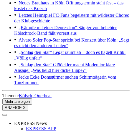
Neues Brauhaus in Köln
Öffnungstermin steht fest – das
kostet das Kölsch
Letztes Heimspiel
FC-Fans begeistern mit wildester Choreo
der Klubgeschichte
„Kämpfe mit einer Depression“
Sänger von beliebter
Kölschrock-Band fällt vorerst aus
Alvaro Soler
Pop-Star spricht bei Konzert über Köln: „Sagt
es nicht den anderen Leuten“
„Schlag den Star“
Legat räumt ab – doch es hagelt Kritik:
„Völlig unfair“
„Schlag den Star“
Glööckler macht Moderator klare
Ansage: „Was heißt hier dicke Lippe?“
Jecke Ecke
Domstürmer suchen Schirmträgerin vom
Tanzbrunnen
Themen:
Kölsch
Querbeat
Mehr anzeigen
ANZEIGE X
EXPRESS News
EXPRESS APP