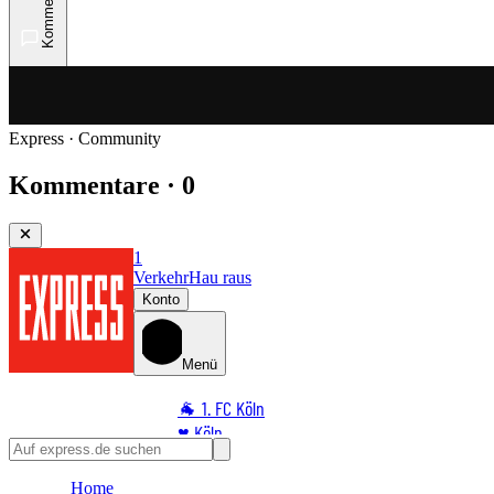
Kommentare
Express · Community
Kommentare · 0
1
Verkehr
Hau raus
Konto
Menü
🐐 1. FC Köln
♥️ Köln
⭐ Promi
Home
🏆 Sport