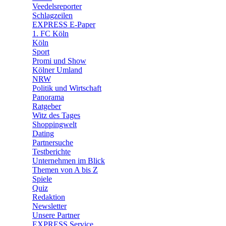
Veedelsreporter
🛒 Shoppingwelt
Schlagzeilen
🧩 Spiele
EXPRESS E-Paper
1. FC Köln
Köln
Sport
Promi und Show
Kölner Umland
NRW
Politik und Wirtschaft
Panorama
Ratgeber
Witz des Tages
Shoppingwelt
Dating
Partnersuche
Testberichte
Unternehmen im Blick
Themen von A bis Z
Spiele
Quiz
Redaktion
Newsletter
Unsere Partner
EXPRESS Service