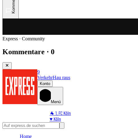
Kommentare
Express · Community
Kommentare · 0
9
Verkehr
Hau raus
Konto
Menü
🐐 1. FC Köln
♥️ Köln
⭐ Promi
🏆 Sport
Home