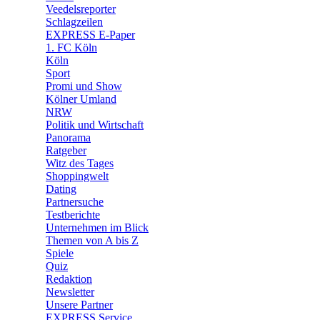
🛒 Shoppingwelt
Veedelsreporter
🧩 Spiele
Schlagzeilen
EXPRESS E-Paper
1. FC Köln
Köln
Sport
Promi und Show
Kölner Umland
NRW
Politik und Wirtschaft
Panorama
Ratgeber
Witz des Tages
Shoppingwelt
Dating
Partnersuche
Testberichte
Unternehmen im Blick
Themen von A bis Z
Spiele
Quiz
Redaktion
Newsletter
Unsere Partner
EXPRESS Service