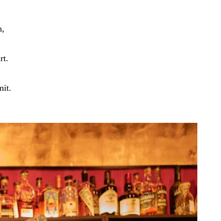
n,
rt.
mit.