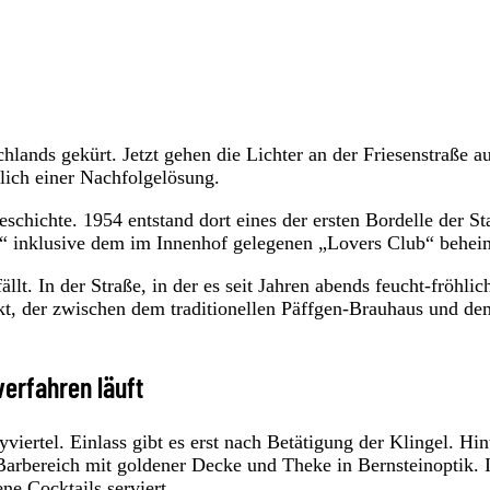
lands gekürt. Jetzt gehen die Lichter an der Friesenstraße au
lich einer Nachfolgelösung.
schichte. 1954 entstand dort eines der ersten Bordelle der St
“ inklusive dem im Innenhof gelegenen „Lovers Club“ beheim
ällt. In der Straße, in der es seit Jahren abends feucht-fröhlic
punkt, der zwischen dem traditionellen Päffgen-Brauhaus und de
verfahren läuft
viertel. Einlass gibt es erst nach Betätigung der Klingel. Hin
Barbereich mit goldener Decke und Theke in Bernsteinoptik. 
ne Cocktails serviert.