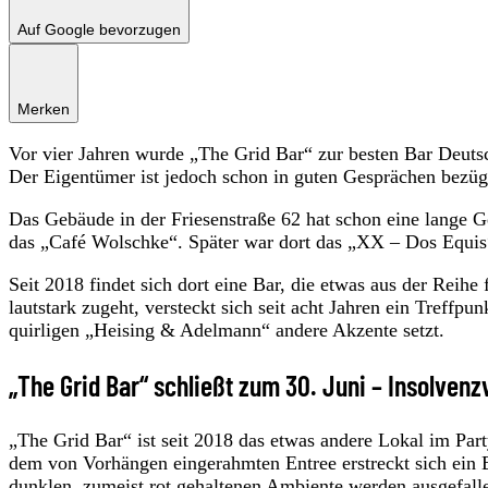
Auf Google bevorzugen
Merken
Vor vier Jahren wurde „The Grid Bar“ zur besten Bar Deutsch
Der Eigentümer ist jedoch schon in guten Gesprächen bezüg
Das Gebäude in der Friesenstraße 62 hat schon eine lange Ge
das „Café Wolschke“. Später war dort das „XX – Dos Equis
Seit 2018 findet sich dort eine Bar, die etwas aus der Reihe f
lautstark zugeht, versteckt sich seit acht Jahren ein Treff
quirligen „Heising & Adelmann“ andere Akzente setzt.
„The Grid Bar“ schließt zum 30. Juni – Insolvenz
„The Grid Bar“ ist seit 2018 das etwas andere Lokal im Party
dem von Vorhängen eingerahmten Entree erstreckt sich ein 
dunklen, zumeist rot gehaltenen Ambiente werden ausgefalle