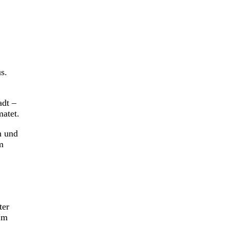
s.
adt –
atet.
h und
m
ter
Im