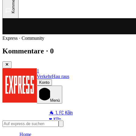
Kommentare
Express · Community
Kommentare · 0
1
Verkehr
Hau raus
Konto
Menü
🐐 1. FC Köln
♥️ Köln
⭐ Promi
Home
🏆 Sport