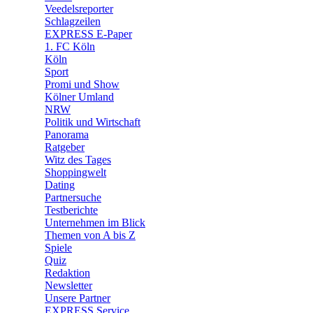
Veedelsreporter
🛒 Shoppingwelt
Schlagzeilen
🧩 Spiele
EXPRESS E-Paper
1. FC Köln
Köln
Sport
Promi und Show
Kölner Umland
NRW
Politik und Wirtschaft
Panorama
Ratgeber
Witz des Tages
Shoppingwelt
Dating
Partnersuche
Testberichte
Unternehmen im Blick
Themen von A bis Z
Spiele
Quiz
Redaktion
Newsletter
Unsere Partner
EXPRESS Service