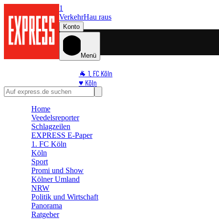
1
Verkehr
Hau raus
Konto
Menü
🐐 1. FC Köln
♥️ Köln
⭐ Promi
🏆 Sport
Home
Veedelsreporter
🛒 Shoppingwelt
Schlagzeilen
🧩 Spiele
EXPRESS E-Paper
1. FC Köln
Köln
Sport
Promi und Show
Kölner Umland
NRW
Politik und Wirtschaft
Panorama
Ratgeber