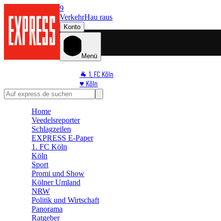
9
Verkehr
Hau raus
Konto
Menü
🐐 1. FC Köln
♥️ Köln
⭐ Promi
🏆 Sport
Home
🛒 Shoppingwelt
Veedelsreporter
🧩 Spiele
Schlagzeilen
EXPRESS E-Paper
1. FC Köln
Köln
Sport
Promi und Show
Kölner Umland
NRW
Politik und Wirtschaft
Panorama
Ratgeber