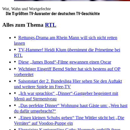
Wut, Wahn und Wortgefechte
Die 11 größten TV-Ausraster der deutschen TV-Geschichte
Alles zum Thema
RTL
Rettungs-Drama am Rhein
Mann will sich nicht retten
lassen
TV-Hammer!
Heidi Klum übernimmt die Primetime bei
RTL
Diese „James Bond“-Filme gewannen einen Oscar
Wichtiger Eingriff
Bernd Stelter hat sich bestens auf OP
vorbereitet
Saisonstart der 2. Bundesliga
Hier sehen Sie den Auftakt
und weitere Spiele im Free-TV
„Ich war sprachlos“
„Dinner“-Gastgeber begeistert mit
Menü auf Sterneniveau
„Das perfekte Dinner“
Wohnung haut Gäste um: „Wen hast
du dafür umgebracht?“
„Einen kleinen Schubs geben“
Tine Wittler sticht bei „Die
Verräter“ auf Voodoo-Puppe ein
Ehrgeizige Karrierepläne
Cathy Hummels enthüllt ihren