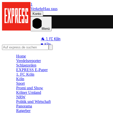
1
Verkehr
Hau raus
Konto
Menü
🐐 1. FC Köln
♥️ Köln
⭐ Promi
Home
🏆 Sport
Veedelsreporter
🛒 Shoppingwelt
Schlagzeilen
EXPRESS E-Paper
🧩 Spiele
1. FC Köln
Köln
Sport
Promi und Show
Kölner Umland
NRW
Politik und Wirtschaft
Panorama
Ratgeber