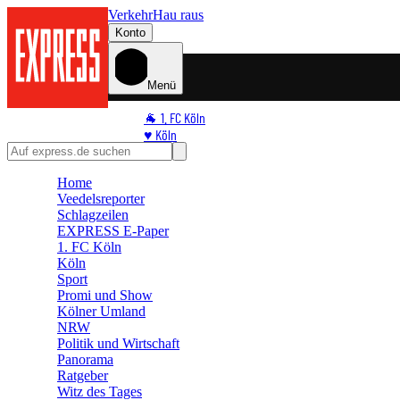
Verkehr
Hau raus
Konto
Menü
🐐 1. FC Köln
♥️ Köln
⭐ Promi
🏆 Sport
Home
Veedelsreporter
🛒 Shoppingwelt
Schlagzeilen
🧩 Spiele
EXPRESS E-Paper
1. FC Köln
Köln
Sport
Promi und Show
Kölner Umland
NRW
Politik und Wirtschaft
Panorama
Ratgeber
Witz des Tages