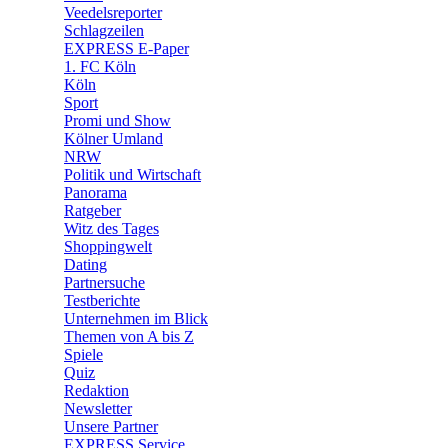
🛒 Shoppingwelt
Veedelsreporter
🧩 Spiele
Schlagzeilen
EXPRESS E-Paper
1. FC Köln
Köln
Sport
Promi und Show
Kölner Umland
NRW
Politik und Wirtschaft
Panorama
Ratgeber
Witz des Tages
Shoppingwelt
Dating
Partnersuche
Testberichte
Unternehmen im Blick
Themen von A bis Z
Spiele
Quiz
Redaktion
Newsletter
Unsere Partner
EXPRESS Service