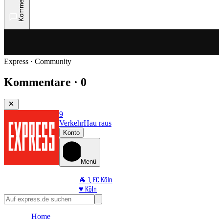
Kommentare
Express · Community
Kommentare · 0
9
Verkehr
Hau raus
Konto
Menü
🐐 1. FC Köln
♥️ Köln
⭐ Promi
🏆 Sport
Home