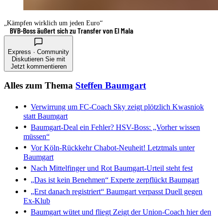
„Kämpfen wirklich um jeden Euro“
BVB-Boss äußert sich zu Transfer von El Mala
Express · Community
Diskutieren Sie mit
Jetzt kommentieren
Alles zum Thema
Steffen Baumgart
Verwirrung um FC-Coach
Sky zeigt plötzlich Kwasniok
statt Baumgart
Baumgart-Deal ein Fehler?
HSV-Boss: „Vorher wissen
müssen“
Vor Köln-Rückkehr
Chabot-Neuheit! Letztmals unter
Baumgart
Nach Mittelfinger und Rot
Baumgart-Urteil steht fest
„Das ist kein Benehmen“
Experte zerpflückt Baumgart
„Erst danach registriert“
Baumgart verpasst Duell gegen
Ex-Klub
Baumgart wütet und fliegt
Zeigt der Union-Coach hier den