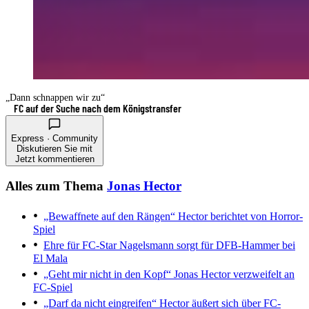
„Dann schnappen wir zu“
FC auf der Suche nach dem Königstransfer
Express · Community
Diskutieren Sie mit
Jetzt kommentieren
Alles zum Thema
Jonas Hector
„Bewaffnete auf den Rängen“
Hector berichtet von Horror-
Spiel
Ehre für FC-Star
Nagelsmann sorgt für DFB-Hammer bei
El Mala
„Geht mir nicht in den Kopf“
Jonas Hector verzweifelt an
FC-Spiel
„Darf da nicht eingreifen“
Hector äußert sich über FC-