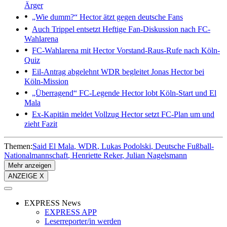
Ärger
„Wie dumm?“
Hector ätzt gegen deutsche Fans
Auch Trippel entsetzt
Heftige Fan-Diskussion nach FC-
Wahlarena
FC-Wahlarena mit Hector
Vorstand-Raus-Rufe nach Köln-
Quiz
Eil-Antrag abgelehnt
WDR begleitet Jonas Hector bei
Köln-Mission
„Überragend“
FC-Legende Hector lobt Köln-Start und El
Mala
Ex-Kapitän meldet Vollzug
Hector setzt FC-Plan um und
zieht Fazit
Themen:
Said El Mala
WDR
Lukas Podolski
Deutsche Fußball-
Nationalmannschaft
Henriette Reker
Julian Nagelsmann
Mehr anzeigen
ANZEIGE X
EXPRESS News
EXPRESS APP
Leserreporter/in werden