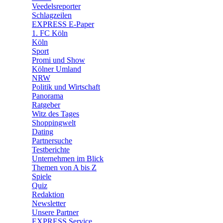
🛒 Shoppingwelt
Veedelsreporter
🧩 Spiele
Schlagzeilen
EXPRESS E-Paper
1. FC Köln
Köln
Sport
Promi und Show
Kölner Umland
NRW
Politik und Wirtschaft
Panorama
Ratgeber
Witz des Tages
Shoppingwelt
Dating
Partnersuche
Testberichte
Unternehmen im Blick
Themen von A bis Z
Spiele
Quiz
Redaktion
Newsletter
Unsere Partner
EXPRESS Service