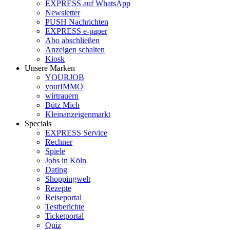
EXPRESS auf WhatsApp
Newsletter
PUSH Nachrichten
EXPRESS e-paper
Abo abschließen
Anzeigen schalten
Kiosk
Unsere Marken
YOURJOB
yourIMMO
wirtrauern
Bütz Mich
Kleinanzeigenmarkt
Specials
EXPRESS Service
Rechner
Spiele
Jobs in Köln
Dating
Shoppingwelt
Rezepte
Reiseportal
Testberichte
Ticketportal
Quiz