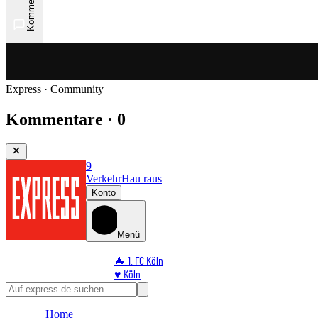
Kommentare
Express · Community
Kommentare · 0
9
Verkehr
Hau raus
Konto
Menü
🐐 1. FC Köln
♥️ Köln
⭐ Promi
🏆 Sport
Home