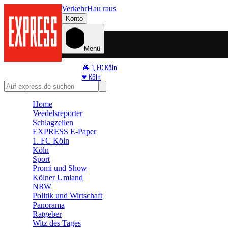
Verkehr
Hau raus
Konto
Menü
🐐 1. FC Köln
♥️ Köln
⭐ Promi
🏆 Sport
Home
Veedelsreporter
🛒 Shoppingwelt
Schlagzeilen
🧩 Spiele
EXPRESS E-Paper
1. FC Köln
Köln
Sport
Promi und Show
Kölner Umland
NRW
Politik und Wirtschaft
Panorama
Ratgeber
Witz des Tages