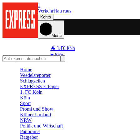
1
Verkehr
Hau raus
Konto
Menü
🐐 1. FC Köln
♥️ Köln
⭐ Promi
Home
🏆 Sport
Veedelsreporter
🛒 Shoppingwelt
Schlagzeilen
EXPRESS E-Paper
🧩 Spiele
1. FC Köln
Köln
Sport
Promi und Show
Kölner Umland
NRW
Politik und Wirtschaft
Panorama
Ratgeber