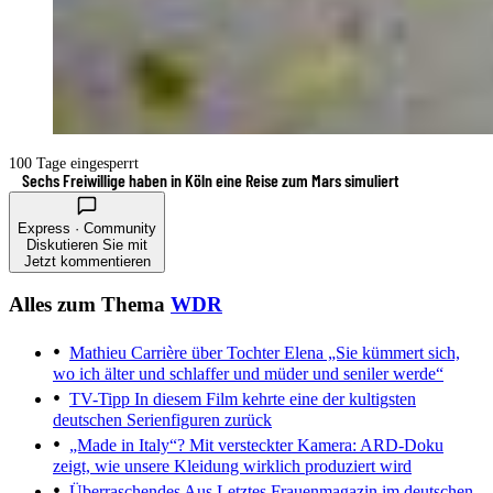
100 Tage eingesperrt
Sechs Freiwillige haben in Köln eine Reise zum Mars simuliert
Express · Community
Diskutieren Sie mit
Jetzt kommentieren
Alles zum Thema
WDR
Mathieu Carrière über Tochter Elena
„Sie kümmert sich,
wo ich älter und schlaffer und müder und seniler werde“
TV-Tipp
In diesem Film kehrte eine der kultigsten
deutschen Serienfiguren zurück
„Made in Italy“?
Mit versteckter Kamera: ARD-Doku
zeigt, wie unsere Kleidung wirklich produziert wird
Überraschendes Aus
Letztes Frauenmagazin im deutschen