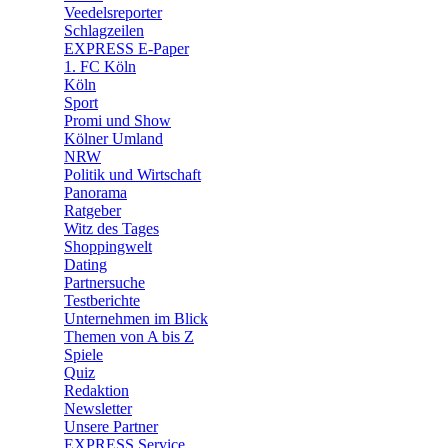
🛒 Shoppingwelt
Veedelsreporter
🧩 Spiele
Schlagzeilen
EXPRESS E-Paper
1. FC Köln
Köln
Sport
Promi und Show
Kölner Umland
NRW
Politik und Wirtschaft
Panorama
Ratgeber
Witz des Tages
Shoppingwelt
Dating
Partnersuche
Testberichte
Unternehmen im Blick
Themen von A bis Z
Spiele
Quiz
Redaktion
Newsletter
Unsere Partner
EXPRESS Service