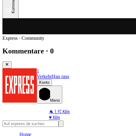
Kommentare
Express · Community
Kommentare · 0
1
Verkehr
Hau raus
Konto
Menü
🐐 1. FC Köln
♥️ Köln
⭐ Promi
🏆 Sport
Home