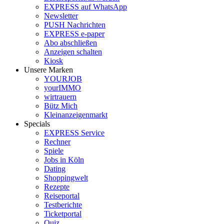
EXPRESS auf WhatsApp
Newsletter
PUSH Nachrichten
EXPRESS e-paper
Abo abschließen
Anzeigen schalten
Kiosk
Unsere Marken
YOURJOB
yourIMMO
wirtrauern
Bütz Mich
Kleinanzeigenmarkt
Specials
EXPRESS Service
Rechner
Spiele
Jobs in Köln
Dating
Shoppingwelt
Rezepte
Reiseportal
Testberichte
Ticketportal
Quiz